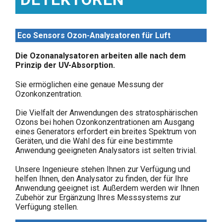
Eco
Sensors
Ozon-Analysatoren
für
Luft
Die
Ozonanalysatoren
arbeiten
alle
nach
dem
Prinzip
der
UV-Absorption.
Sie
ermöglichen
eine
genaue
Messung
der
Ozonkonzentration.
Die
Vielfalt
der
Anwendungen
des
stratosphärischen
Ozons
bei
hohen
Ozonkonzentrationen
am
Ausgang
eines
Generators
erfordert
ein
breites
Spektrum
von
Geräten,
und
die
Wahl
des
für
eine
bestimmte
Anwendung
geeigneten
Analysators
ist
selten
trivial.
Unsere
Ingenieure
stehen
Ihnen
zur
Verfügung
und
helfen
Ihnen,
den
Analysator
zu
finden,
der
für
Ihre
Anwendung
geeignet
ist.
Außerdem
werden
wir
Ihnen
Zubehör
zur
Ergänzung
Ihres
Messsystems
zur
Verfügung
stellen.