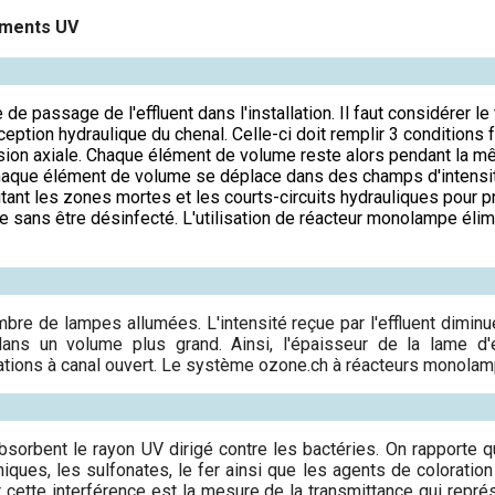
ements UV
e de passage de l'effluent dans l'installation. Il faut considérer
ption hydraulique du chenal. Celle-ci doit remplir 3 conditions fo
sion axiale. Chaque élément de volume reste alors pendant la mê
chaque élément de volume se déplace dans des champs d'intensi
itant les zones mortes et les courts-circuits hydrauliques pour pr
sse sans être désinfecté. L'utilisation de réacteur monolampe él
bre de lampes allumées. L'intensité reçue par l'effluent diminu
dans un volume plus grand. Ainsi, l'épaisseur de la lame 
ations à canal ouvert. Le système ozone.ch à réacteurs monolam
absorbent le rayon UV dirigé contre les bactéries. On rapport
ues, les sulfonates, le fer ainsi que les agents de coloration 
 cette interférence est la mesure de la transmittance qui repré