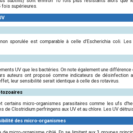
llus subtilis) sont environ 10 fois plus résistants alors qu
 fois supérieures.
UV
on sporulée est comparable à celle d'Escherichia coli. Les
ents UV que les bactéries. On note également une différence de 
ieurs auteurs ont proposé comme indicateurs de désinfection a
effet, leur sensibilité serait identique à celle des rotavirus.
otozoaires
t certains micro-organismes parasitaires comme les ufs d'hel
es de Clostridium perfringens aux UV et au chlore. Les UV détruis
ibilité des micro-organismes
e de micro-organisme ciblé. En se limitant aux 3 groupes princip