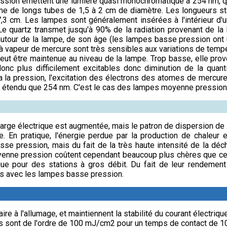
sion émettent une lumière quasi monochromatique à 254 nm, qui
rme de longs tubes de 1,5 à 2 cm de diamètre. Les longueurs s
7,3 cm. Les lampes sont généralement insérées à l'intérieur d'
 Le quartz transmet jusqu'à 90% de la radiation provenant de la
utour de la lampe, de son âge (les lampes basse pression ont 
apeur de mercure sont très sensibles aux variations de tempéra
 peut être maintenue au niveau de la lampe. Trop basse, elle pr
c plus difficilement excitables donc diminution de la quantit
la pression, l'excitation des électrons des atomes de mercure
s étendu que 254 nm. C'est le cas des lampes moyenne pression
harge électrique est augmentée, mais le patron de dispersion de 
ble. En pratique, l'énergie perdue par la production de chaleu
e pression, mais du fait de la très haute intensité de la dé
yenne pression coûtent cependant beaucoup plus chères que cel
 que pour des stations à gros débit. Du fait de leur rendement
as avec les lampes basse pression.
ire à l'allumage, et maintiennent la stabilité du courant électriq
es sont de l'ordre de 100 mJ/cm2 pour un temps de contact de 