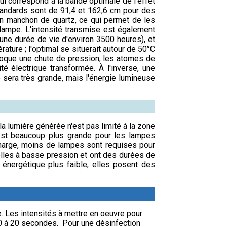
 correspond à la bande optimale de l'effet
tandards sont de 91,4 et 162,6 cm pour des
un manchon de quartz, ce qui permet de les
 lampe. L'intensité transmise est également
une durée de vie d'environ 3500 heures), et
ture ; l'optimal se situerait autour de 50°C
ovoque une chute de pression, les atomes de
é électrique transformée. À l'inverse, une
 sera très grande, mais l'énergie lumineuse
.
la lumière générée n'est pas limité à la zone
r est beaucoup plus grande pour les lampes
charge, moins de lampes sont requises pour
les à basse pression et ont des durées de
 énergétique plus faible, elles posent des
ue. Les intensités à mettre en oeuvre pour
10 à 20 secondes. Pour une désinfection