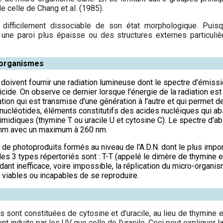
e celle de Chang et al. (1985).
 difficilement dissociable de son état morphologique. Puisq
ne paroi plus épaisse ou des structures externes particulièr
-organismes
s doivent fournir une radiation lumineuse dont le spectre d'émissi
micide. On observe ce dernier lorsque l'énergie de la radiation e
mation qui est transmise d'une génération à l'autre et qui permet 
s nucléotides, éléments constitutifs des acides nucléiques qui ab
imidiques (thymine T ou uracile U et cytosine C). Le spectre d'a
 nm avec un maximum à 260 nm.
été de photoproduits formés au niveau de l'A.D.N. dont le plus imp
 les 3 types répertoriés sont : T-T (appelé le dimère de thymine e
dant inefficace, voire impossible, la réplication du micro-organisme
n viables ou incapables de se reproduire.
 sont constituées de cytosine et d'uracile, au lieu de thymine e
t induite par les UV que celle de l'uracile. Ceci peut expliquer l