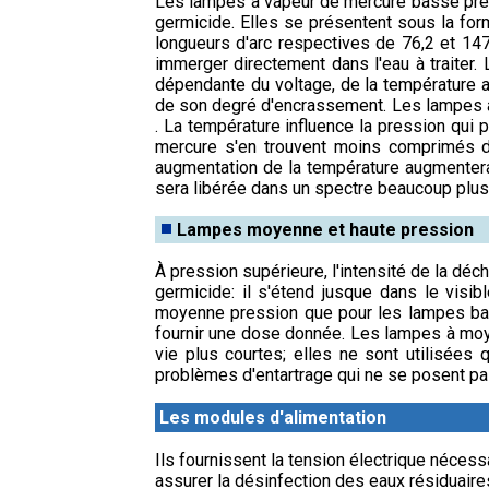
Les lampes à vapeur de mercure basse pres
germicide. Elles se présentent sous la fo
longueurs d'arc respectives de 76,2 et 14
immerger directement dans l'eau à traiter.
dépendante du voltage, de la température a
de son degré d'encrassement. Les lampes à v
. La température influence la pression qui
mercure s'en trouvent moins comprimés don
augmentation de la température augmentera 
sera libérée dans un spectre beaucoup plu
Lampes moyenne et haute pression
À pression supérieure, l'intensité de la déc
germicide: il s'étend jusque dans le visi
moyenne pression que pour les lampes bass
fournir une dose donnée. Les lampes à mo
vie plus courtes; elles ne sont utilisées
problèmes d'entartrage qui ne se posent p
Les modules d'alimentation
Ils fournissent la tension électrique nécessa
assurer la désinfection des eaux résiduair