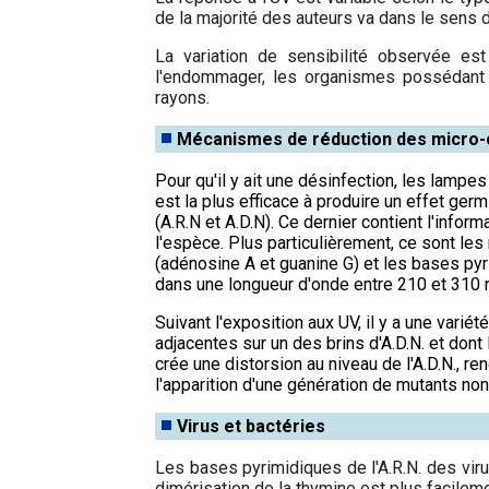
de la majorité des auteurs va dans le sens d
La variation de sensibilité observée est
l'endommager, les organismes possédant u
rayons.
Mécanismes de réduction des micro
Pour qu'il y ait une désinfection, les lampe
est la plus efficace à produire un effet ger
(A.R.N et A.D.N). Ce dernier contient l'infor
l'espèce. Plus particulièrement, ce sont le
(adénosine A et guanine G) et les bases pyr
dans une longueur d'onde entre 210 et 310
Suivant l'exposition aux UV, il y a une vari
adjacentes sur un des brins d'A.D.N. et dont
crée une distorsion au niveau de l'A.D.N., ren
l'apparition d'une génération de mutants no
Virus et bactéries
Les bases pyrimidiques de l'A.R.N. des virus
dimérisation de la thymine est plus facilemen