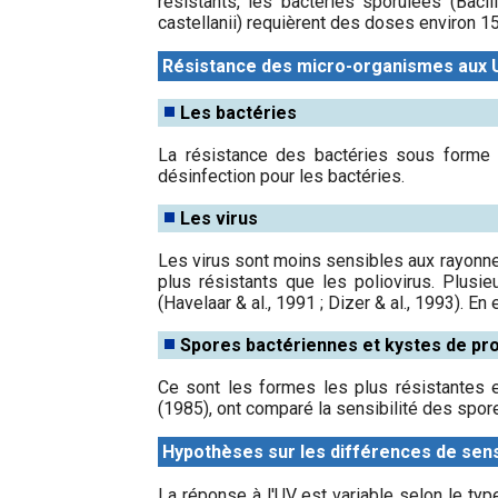
résistants, les bactéries sporulées (Baci
castellanii) requièrent des doses environ 15
Résistance des micro-organismes aux 
Les bactéries
La résistance des bactéries sous forme n
désinfection pour les bactéries.
Les virus
Les virus sont moins sensibles aux rayonnem
plus résistants que les poliovirus. Plus
(Havelaar & al., 1991 ; Dizer & al., 1993). En 
Spores bactériennes et kystes de pr
Ce sont les formes les plus résistantes e
(1985), ont comparé la sensibilité des spor
Hypothèses sur les différences de sens
La réponse à l'UV est variable selon le typ