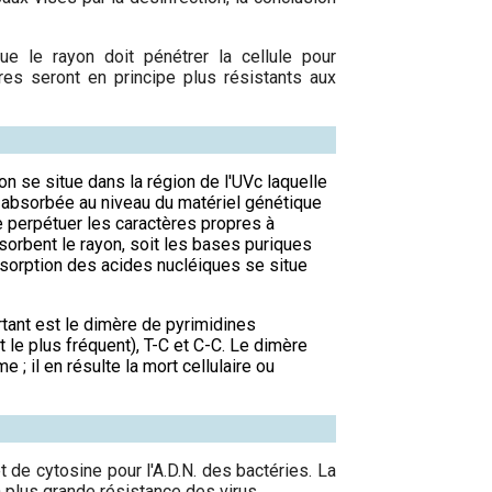
ue le rayon doit pénétrer la cellule pour
es seront en principe plus résistants aux
on se situe dans la région de l'UVc laquelle
st absorbée au niveau du matériel génétique
de perpétuer les caractères propres à
sorbent le rayon, soit les bases puriques
bsorption des acides nucléiques se situe
ortant est le dimère de pyrimidines
t le plus fréquent), T-C et C-C. Le dimère
 ; il en résulte la mort cellulaire ou
t de cytosine pour l'A.D.N. des bactéries. La
a plus grande résistance des virus.