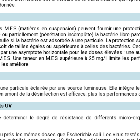
 donnée.
es M.E.S (matières en suspension) peuvent fournir une protect
) ou partiellement (pénétration incomplète) la bactérie libre par
lle si la bactérie est adsorbée à une particule. La protection s
soit de tailles égales ou supérieures à celles des bactéries. Ce
 par une asymptote horizontale pour les doses élevées : une au
 M.E.S. Une teneur en M.E.S supérieure à 25 mg/l limite les pe
t les améliore.
ar une particule éclairée par une source lumineuse. Elle intègre 
 en amont de la désinfection est efficace, plus les performances 
ts UV
 déterminer le degré de résistance de différents micro-or
 prés les mêmes doses que Escherichia coli. Les virus testés (r