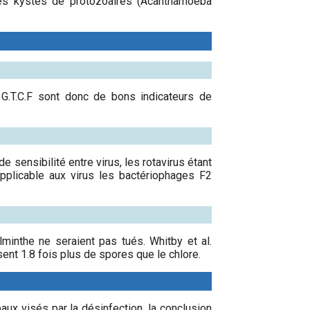
e les kystes de protozoaires (Acanthamoeba
 G.T.C.F sont donc de bons indicateurs de
sensibilité entre virus, les rotavirus étant
pplicable aux virus les bactériophages F2
minthe ne seraient pas tués. Whitby et al.
ent 1.8 fois plus de spores que le chlore.
aux visés par la désinfection, la conclusion