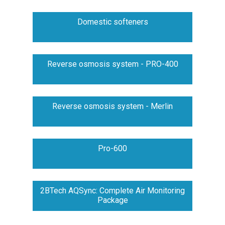
Domestic softeners
Reverse osmosis system - PRO-400
Reverse osmosis system - Merlin
Pro-600
2BTech AQSync: Complete Air Monitoring
Package