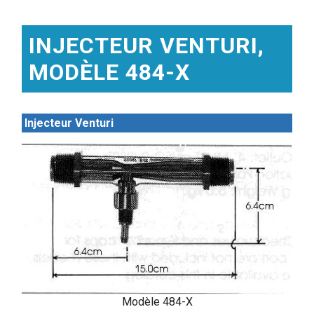
INJECTEUR VENTURI,
MODÈLE 484-X
Injecteur Venturi
Modèle 484-X