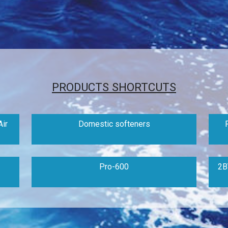
PRODUCTS SHORTCUTS
ir
Domestic softeners
Pro-600
2B