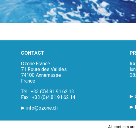
CONTACT
PR
Ozone.France
ho
71 Route des Vallées
lu
74100 Annemasse
08
France
Tél : +33 (0)4.81.91.62.13
Fax : +33 (0)4.81.91.62.14
info@ozone.ch
All contents ar