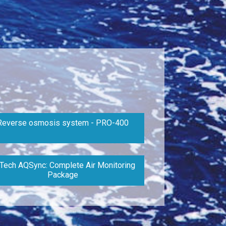
Reverse osmosis system - PRO-400
Tech AQSync: Complete Air Monitoring
Package