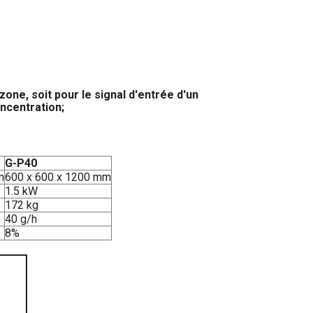
one, soit pour le signal d'entrée d'un
oncentration;
G-P40
m
600 x 600 x 1200 mm
1.5 kW
172 kg
40 g/h
8%