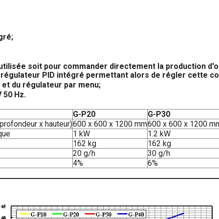
gré;
utilisée soit pour commander directement la production d'oz
 régulateur PID intégré permettant alors de régler cette c
et du régulateur par menu;
V 50 Hz.
G-P20
G-P30
profondeur x hauteur)
600 x 600 x 1200 mm
600 x 600 x 1200 m
que
1 kW
1.2 kW
162 kg
162 kg
20 g/h
30 g/h
4%
6%