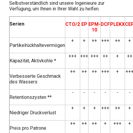
Selbstverständlich sind unsere Ingenieure zur
Verfügung, um Ihnen in Ihrer Wahl zu helfen.
Serien
CTO/2
EP
EPM-
DCF
PLEKX
CE
10
+
+
++
+++
++
+
Partikelrückhaltevermögen
+++
+++
+++
++
+
++
Kapazität, Aktivkohle *
++
++
++
+++
+
++
Verbesserte Geschmack
des Wassers
-
-
-
-
-
-
Retentionszysten **
+
+
+
+++
++
+
Niedriger Druckverlust
++
++
++
+
+++
+
Preis pro Patrone