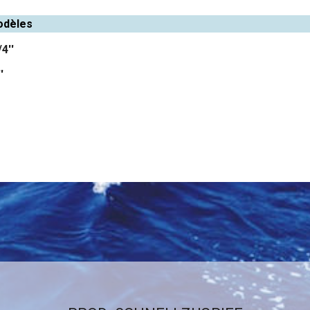
odèles
4''
'