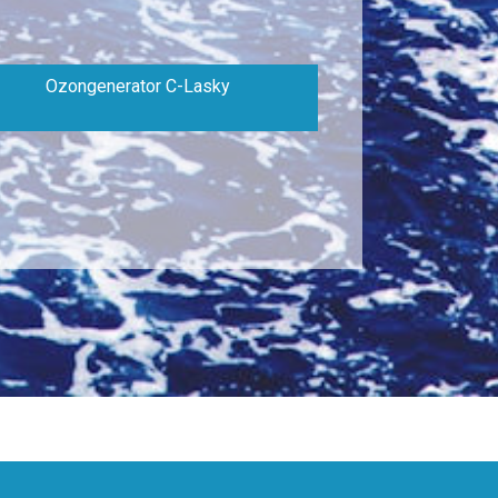
Ozongenerator C-Lasky