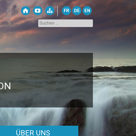
FR
DE
EN
ON
ÜBER UNS