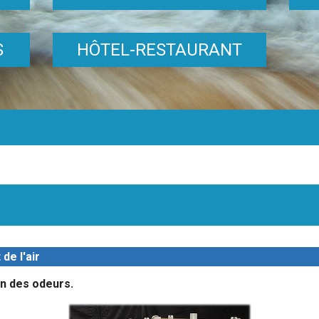
S
HÔTEL-RESTAURANT
de l'air
on des odeurs.