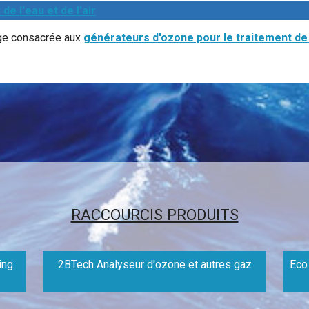
e l'eau et de l'air
ge consacrée aux
générateurs d'ozone pour le traitement de l
RACCOURCIS PRODUITS
ing
2BTech Analyseur d'ozone et autres gaz
Eco