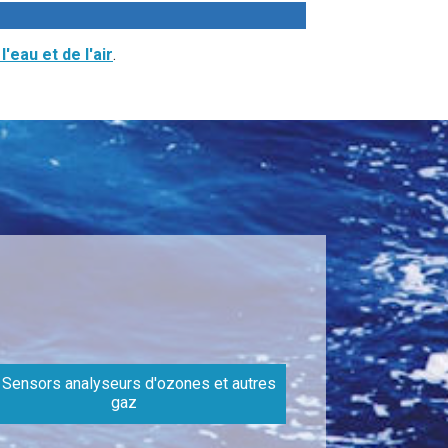
'eau et de l'air
.
 Sensors analyseurs d'ozones et autres
gaz