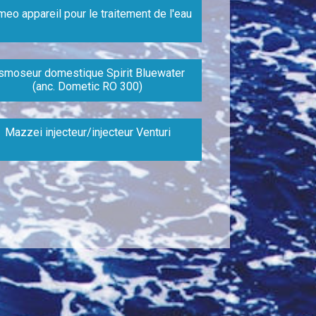
eo appareil pour le traitement de l'eau
smoseur domestique Spirit Bluewater
(anc. Dometic RO 300)
Mazzei injecteur/injecteur Venturi